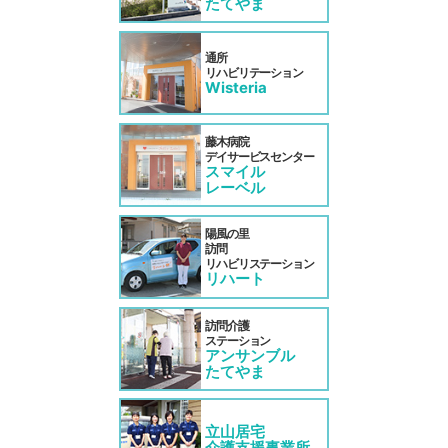
たてやま
通所
リハビリテーション
Wisteria
藤⽊病院
デイサービスセンター
スマイル
レーベル
陽風の里
訪問
リハビリステーション
リハート
訪問介護
ステーション
アンサンブル
たてやま
立山居宅
介護支援事業所