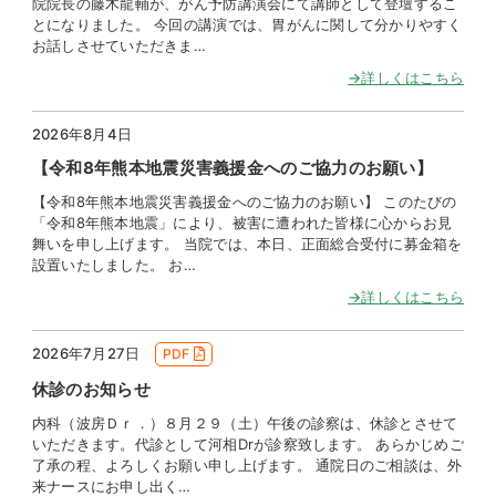
院院長の藤木龍輔が、がん予防講演会にて講師として登壇するこ
とになりました。 今回の講演では、胃がんに関して分かりやすく
お話しさせていただきま…
→詳しくはこちら
2026年8月4日
【令和8年熊本地震災害義援金へのご協力のお願い】
【令和8年熊本地震災害義援金へのご協力のお願い】 このたびの
「令和8年熊本地震」により、被害に遭われた皆様に心からお見
舞いを申し上げます。 当院では、本日、正面総合受付に募金箱を
設置いたしました。 お…
→詳しくはこちら
2026年7月27日
PDF
休診のお知らせ
内科（波房Ｄｒ．）８月２９（土）午後の診察は、休診とさせて
いただきます。代診として河相Drが診察致します。 あらかじめご
了承の程、よろしくお願い申し上げます。 通院日のご相談は、外
来ナースにお申し出く…