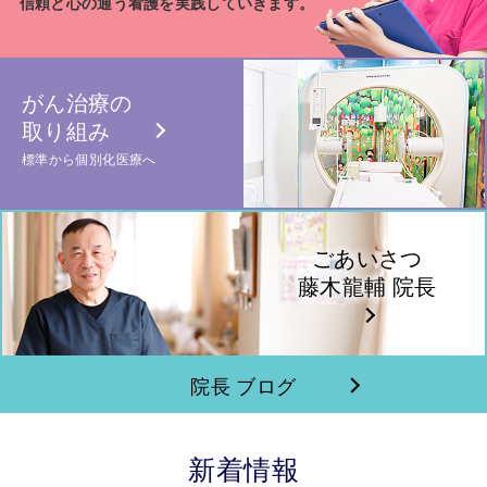
信頼と心の通う看護を実践していきます。
がん治療の
取り組み
標準から個別化医療へ
ごあいさつ
藤木龍輔 院長
院長 ブログ
新着情報