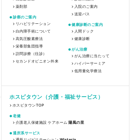
薬剤部
入院のご案内
送迎バス
診察のご案内
リハビリテーション
健康診断のご案内
白内障手術について
人間ドック
高気圧酸素療法
健康診断
栄養部集団指導
がん治療
訪問診療（往診）
がん治療に当たって
セカンドオピニオン外来
ハイパーサーミア
低用量化学療法
ホスピタウン（介護・福祉サービス）
ホスピタウンTOP
老健
介護老人保健施設 ケアホーム
陽風の里
通所系サービス
通所リバビリテーション
Wisteria