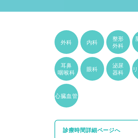
整形
外科
内科
外科
耳鼻
泌尿
眼科
咽喉科
器科
心臓血管
診療時間詳細ページへ