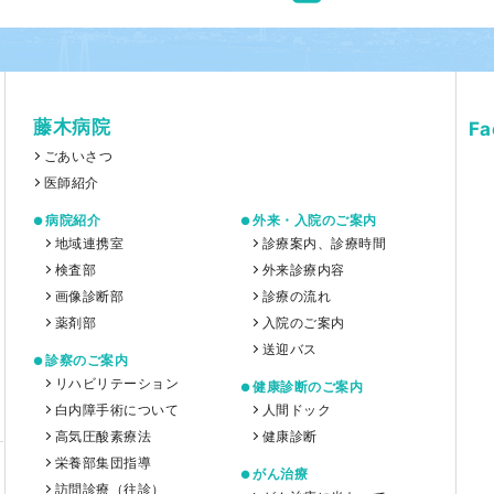
藤木病院
F
ごあいさつ
医師紹介
病院紹介
外来・入院のご案内
地域連携室
診療案内、診療時間
検査部
外来診療内容
画像診断部
診療の流れ
薬剤部
入院のご案内
送迎バス
診察のご案内
リハビリテーション
健康診断のご案内
白内障手術について
人間ドック
高気圧酸素療法
健康診断
栄養部集団指導
がん治療
訪問診療（往診）