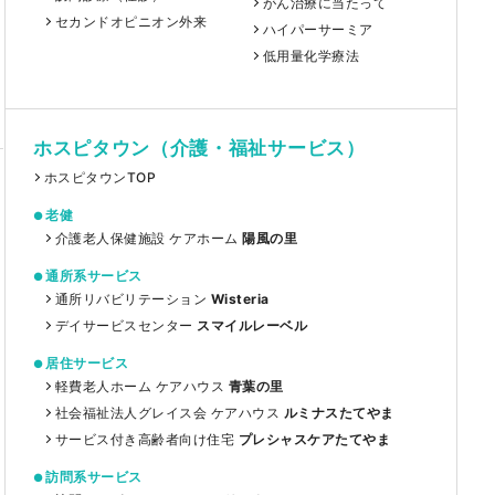
がん治療に当たって
セカンドオピニオン外来
ハイパーサーミア
低用量化学療法
ホスピタウン（介護・福祉サービス）
ホスピタウンTOP
老健
介護老人保健施設 ケアホーム
陽風の里
通所系サービス
通所リバビリテーション
Wisteria
デイサービスセンター
スマイルレーベル
居住サービス
軽費老人ホーム ケアハウス
青葉の里
社会福祉法人グレイス会 ケアハウス
ルミナスたてやま
サービス付き高齢者向け住宅
プレシャスケアたてやま
訪問系サービス